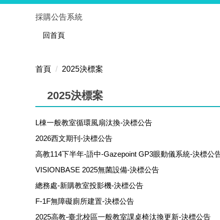
跳
採購公告系統
到
主
回首頁
要
內
首頁
2025決標案
容
區
2025決標案
L棟一般教室循環風扇汰換-決標公告
2026西文期刊-決標公告
高教114下半年-語中-Gazepoint GP3眼動儀系統-決標公
VISIONBASE 2025無菌設備-決標公告
總務處-新購教室投影機-決標公告
F-1F無障礙廁所建置-決標公告
2025高教-臺北校區一般教室課桌椅汰換更新-決標公告