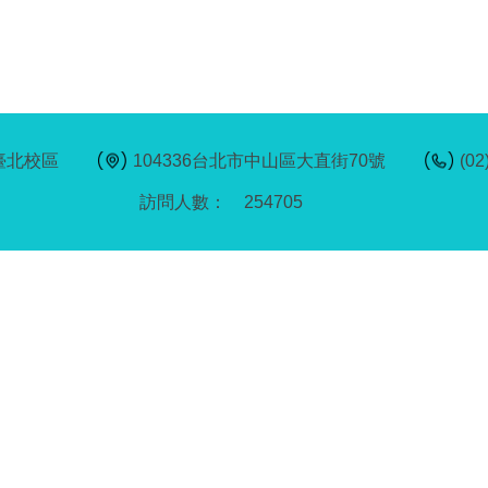
臺北校區
104336台北市中山區大直街70號
(02
2
5
4
7
0
5