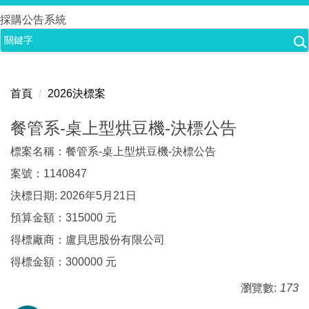
跳
採購公告系統
到
主
要
內
首頁
2026決標案
容
區
餐管系-桌上型烘豆機-決標公告
標案名稱：餐管系-桌上型烘豆機-決標公告
案號：1140847
決標日期: 2026年5月21日
預算金額：315000 元
得標廠商：盧貝思股份有限公司
得標金額：300000 元
瀏覽數:
173