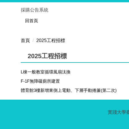
跳
採購公告系統
到
主
回首頁
要
內
首頁
2025工程招標
容
區
2025工程招標
L棟一般教室循環風扇汰換
F-1F無障礙廁所建置
體育館3樓新增東側上電動、下層手動捲簾(第二次)
實踐大學