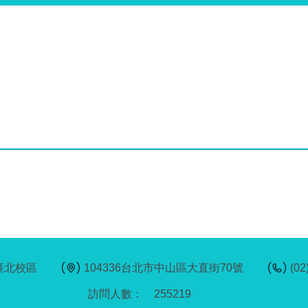
臺北校區
104336台北市中山區大直街70號
(02
2
5
5
2
1
9