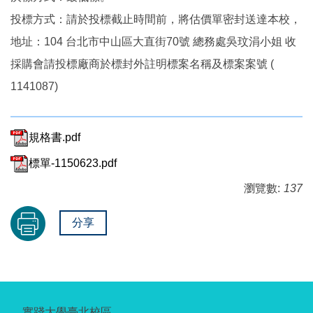
投標方式：請於投標截止時間前，將估價單密封送達本校，
地址：104 台北市中山區大直街70號 總務處吳玟涓小姐 收
採購會請投標廠商於標封外註明標案名稱及標案案號 (
1141087)
規格書.pdf
標單-1150623.pdf
瀏覽數:
137
分享
實踐大學臺北校區