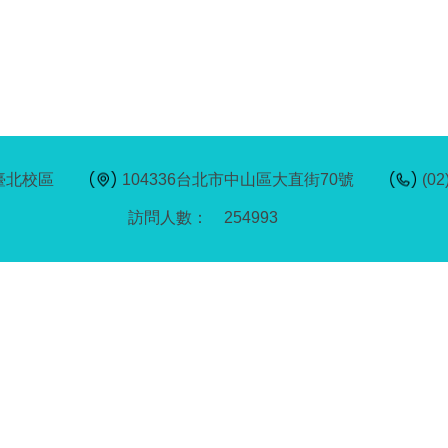
臺北校區
104336台北市中山區大直街70號
(02
2
5
4
9
9
3