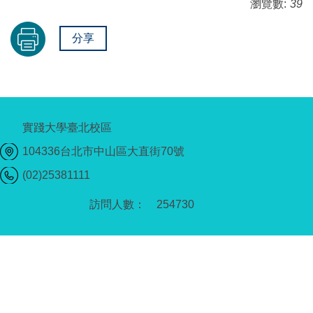
瀏覽數:
39
分享
實踐大學臺北校區
104336台北市中山區大直街70號
(02)25381111
2
5
4
7
3
0