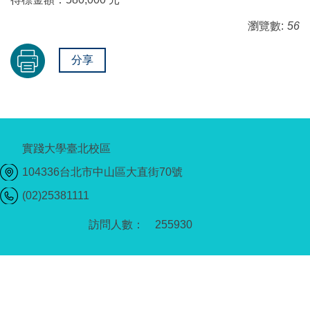
瀏覽數:
56
分享
實踐大學臺北校區
104336台北市中山區大直街70號
(02)25381111
2
5
5
9
3
0