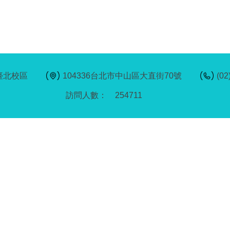
臺北校區
104336台北市中山區大直街70號
(02
2
5
4
7
1
1