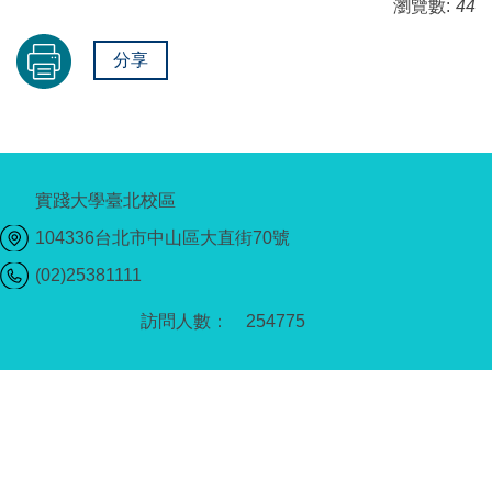
瀏覽數:
44
分享
實踐大學臺北校區
104336台北市中山區大直街70號
(02)25381111
2
5
4
7
7
5