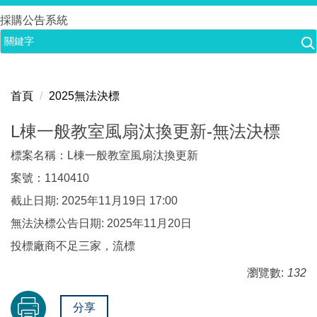
跳
採購公告系統
到
主
要
內
首頁
2025無法決標
容
區
L棟一般教室風扇汰換更新-無法決標
標案名稱：L棟一般教室風扇汰換更新
案號：1140410
截止日期: 2025年11月19日 17:00
無法決標公告日期: 2025年11月20日
投標廠商不足三家，流標
瀏覽數:
132
分享