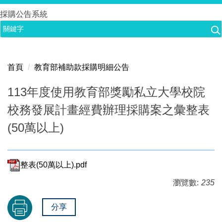
跳
採購公告系統
到
主
要
內
首頁
教育部補助款採購明細公告
容
區
113年度使用教育部獎勵私立大學校院
校務發展計畫經費辦理採購案之彙整表
(50萬以上)
整表(50萬以上).pdf
瀏覽數:
235
分享