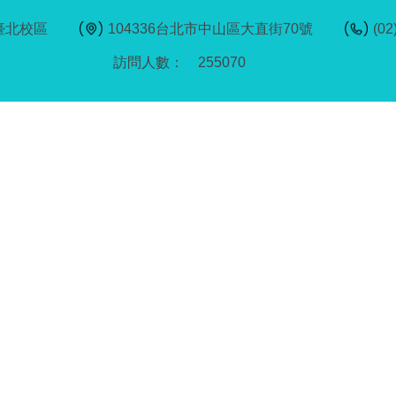
臺北校區
104336台北市中山區大直街70號
(02
2
5
5
0
7
0