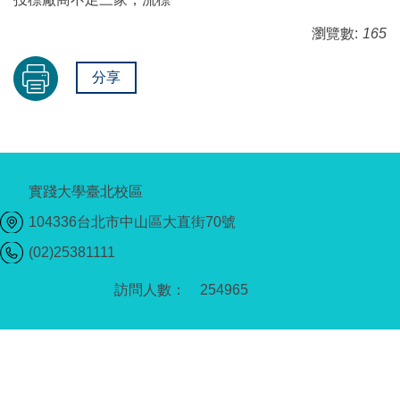
瀏覽數:
165
分享
實踐大學臺北校區
104336台北市中山區大直街70號
(02)25381111
2
5
4
9
6
5